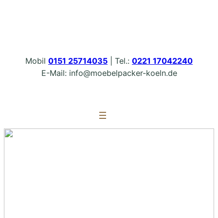
Zum
Inhalt
springen
Mobil
0151 25714035
| Tel.:
0221 17042240
E-Mail: info@moebelpacker-koeln.de