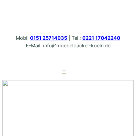
Zum
Inhalt
springen
Mobil
0151 25714035
| Tel.:
0221 17042240
E-Mail: info@moebelpacker-koeln.de