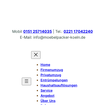
Zum
Inhalt
springen
Mobil
0151 25714035
| Tel.:
0221 17042240
E-Mail: info@moebelpacker-koeln.de
Home
Firmenumzug
Privatumzug
Entrümpelungen
Haushaltsauflösungen
Service
Angebot
Über Uns