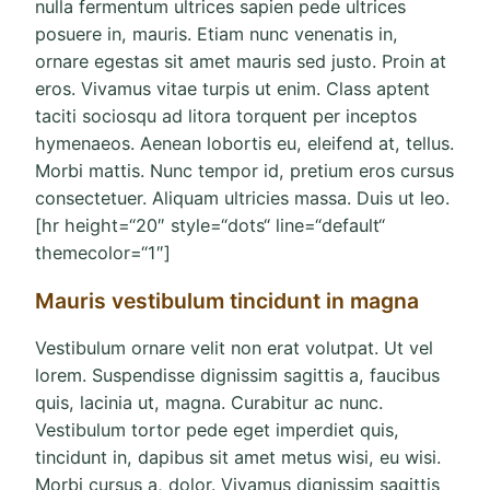
nulla fermentum ultrices sapien pede ultrices
posuere in, mauris. Etiam nunc venenatis in,
ornare egestas sit amet mauris sed justo. Proin at
eros. Vivamus vitae turpis ut enim. Class aptent
taciti sociosqu ad litora torquent per inceptos
hymenaeos. Aenean lobortis eu, eleifend at, tellus.
Morbi mattis. Nunc tempor id, pretium eros cursus
consectetuer. Aliquam ultricies massa. Duis ut leo.
[hr height=“20″ style=“dots“ line=“default“
themecolor=“1″]
Mauris vestibulum tincidunt in magna
Vestibulum ornare velit non erat volutpat. Ut vel
lorem. Suspendisse dignissim sagittis a, faucibus
quis, lacinia ut, magna. Curabitur ac nunc.
Vestibulum tortor pede eget imperdiet quis,
tincidunt in, dapibus sit amet metus wisi, eu wisi.
Morbi cursus a, dolor. Vivamus dignissim sagittis