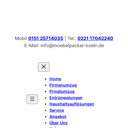
Zum
Inhalt
springen
Mobil
0151 25714035
| Tel.:
0221 17042240
E-Mail: info@moebelpacker-koeln.de
Home
Firmenumzug
Privatumzug
Entrümpelungen
Haushaltsauflösungen
Service
Angebot
Über Uns