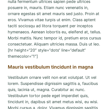
nulla fermentum ultrices sapien pede ultrices
posuere in, mauris. Etiam nunc venenatis in,
ornare egestas sit amet mauris sed justo. Proin at
eros. Vivamus vitae turpis ut enim. Class aptent
taciti sociosqu ad litora torquent per inceptos
hymenaeos. Aenean lobortis eu, eleifend at, tellus.
Morbi mattis. Nunc tempor id, pretium eros cursus
consectetuer. Aliquam ultricies massa. Duis ut leo.
[hr height=“20″ style=“dots“ line=“default“
themecolor=“1″]
Mauris vestibulum tincidunt in magna
Vestibulum ornare velit non erat volutpat. Ut vel
lorem. Suspendisse dignissim sagittis a, faucibus
quis, lacinia ut, magna. Curabitur ac nunc.
Vestibulum tortor pede eget imperdiet quis,
tincidunt in, dapibus sit amet metus wisi, eu wisi.
Morbi cursus a, dolor. Vivamus dignissim sagittis