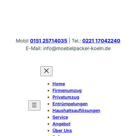
Zum
Inhalt
springen
Mobil
0151 25714035
| Tel.:
0221 17042240
E-Mail: info@moebelpacker-koeln.de
Home
Firmenumzug
Privatumzug
Entrümpelungen
Haushaltsauflösungen
Service
Angebot
Über Uns